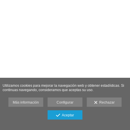
Utilizamos cookies para mejorar la navegación web y obtener estadísticas. Si
continuas navegando, consideramos que aceptas su uso.
Más información
Configurar
Rechazar
Aceptar