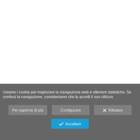
Usiamo i cookie per migliorare la navigazione web e ottenere statistiche. Se
continui la navigazione, consideriamo che tu accetti il suo utilizzo.
Per saperne di più
Configurare
Rifiutare
Accettare